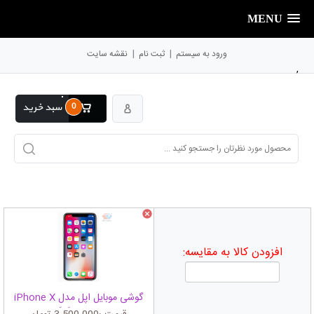
MENU
|
|
ورود به سیستم
ثبت نام
نقشه سایت
,
0
سبد خرید
افزودن کالا به مقایسه:
گوشی موبایل اپل مدل iPhone X
ظرفیت 256 گیگابایت