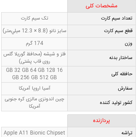
مشخصات کلی
تعداد سيم کارت
تک سيم کارت
قطع سيم کارت
سايز نانو (8.8 × 12.3 ميلي‌متر)
وزن
174 گرم
فلز و شیشه (محافظ گوریلا گلس
ساختار بدنه
روی قاب پشتی)
16 GB 32 GB 64 GB 128
حافظه کلی
GB 256 GB 512 GB
سفارش
آسیا اروپا آمریکا
چین اندونزی مالزی کره جنوبی
کشور تولید کننده
آمریکا
پردازنده
تراشه
Apple A11 Bionic Chipset