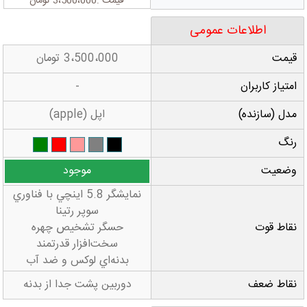
قیمت :
3،500،000
تومان
اطلاعات عمومی
قیمت
3،500،000
تومان
امتیاز کاربران
-
مدل (سازنده)
اپل (apple)
رنگ
وضعیت
موجود
نمايشگر 5.8 اينچي با فناوري
سوپر رتينا
نقاط قوت
حسگر تشخيص چهره
سخت‌افزار قدرتمند
بدنه‌اي لوکس و ضد آب
نقاط ضعف
دوربین پشت جدا از بدنه