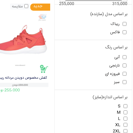
255,000
315,000
جدید
مقایسه
بر اساس مدل (سازنده)
ريباک
فاکس
بر اساس رنگ
آبی
نارنجی
فیروزه ای
سبز
256،200 تومان
255،000 تومان
بر اساس اندازه(سایز)
S
M
L
XL
2XL