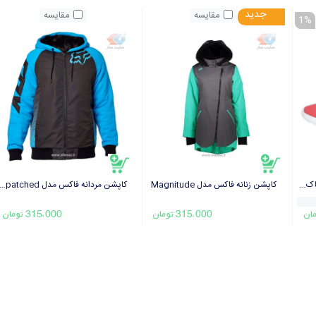
جدید
مقایسه
مقایسه
1
موجود
موجود
کفش مخصوص دويدن مردانه ريباک مدل Upurtempo 1.0
کاپشن زنانه فاکس مدل Magnitude
کاپشن مردانه فاکس مدل patched
315،000 تومان
315،000 تومان