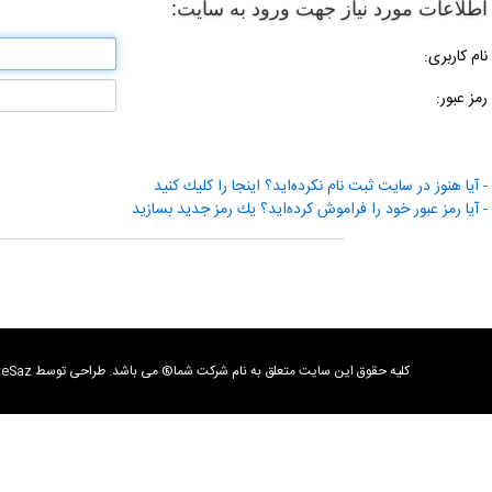
اطلاعات مورد نیاز جهت ورود به سایت:
نام كاربری:
رمز عبور:
- آیا هنوز در سایت ثبت نام نكرده‌اید؟ اینجا را كلیك كنید
- آیا رمز عبور خود را فراموش كرده‌اید؟ یك رمز جدید بسازید
كليه حقوق اين سايت متعلق به نام شرکت شما® می باشد. طراحی توسط SiteSaz تمامی كالاها و خدمات این فروشگاه، حسب مورد دارای مجوزهای لازم از مراجع مربوطه می باشند و فعالیت های این سایت تابع قوانین و مقررات جمهوری اسلامی ایران است.