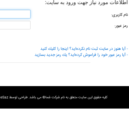
اطلاعات مورد نیاز جهت ورود به سایت:
نام كاربری:
رمز عبور:
- آیا هنوز در سایت ثبت نام نكرده‌اید؟ اینجا را كلیك كنید
- آیا رمز عبور خود را فراموش كرده‌اید؟ یك رمز جدید بسازید
كليه حقوق اين سايت متعلق به نام شرکت شما® می باشد. طراحی توسط SiteSaz تمامی كالاها و خدمات این فروشگاه، حسب مورد دارای مجوزهای لازم از مراجع مربوطه می باشند و فعالیت های این سایت تابع قوانین و مقررات جمهوری اسلامی ایران است.