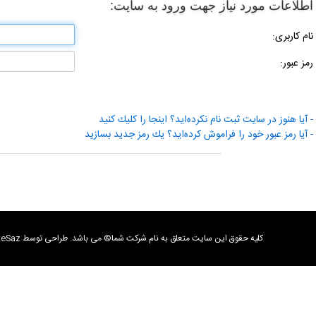
اطلاعات مورد نیاز جهت ورود به سایت:
نام كاربری:
رمز عبور:
- آیا هنوز در سایت ثبت نام نكرده‌اید؟ اینجا را كلیك كنید
- آیا رمز عبور خود را فراموش كرده‌اید؟ یك رمز جدید بسازید
كليه حقوق اين سايت متعلق به نام شرکت شما® می باشد. طراحی توسط SiteSaz تمامی كالاها و خدمات این فروشگاه، حسب مورد دارای مجوزهای لازم از مراجع مربوطه می باشند و فعالیت های این سایت تابع قوانین و مقررات جمهوری اسلامی ایران است.